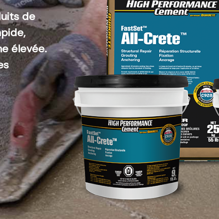
uits de
apide,
me élevée.
es