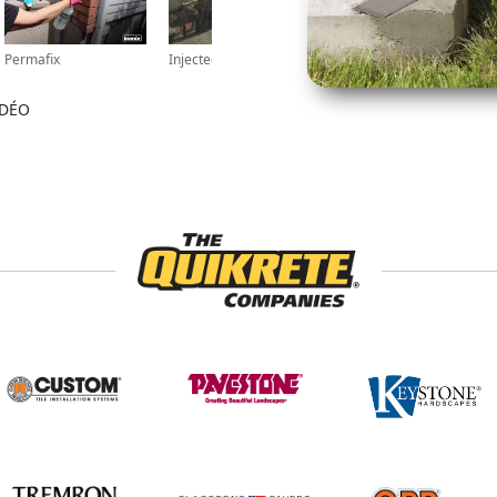
Permafix
Injectec-R
Mélange à béton
IDÉO